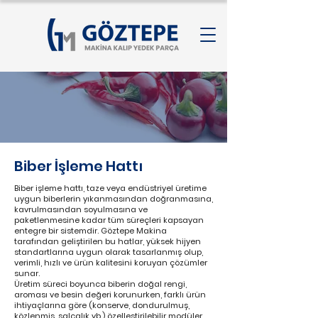
Biber İşleme Hattı
Biber işleme hattı, taze veya endüstriyel üretime
uygun biberlerin yıkanmasından doğranmasına,
kavrulmasından soyulmasına ve
paketlenmesine kadar tüm süreçleri kapsayan
entegre bir sistemdir. Göztepe Makina
tarafından geliştirilen bu hatlar, yüksek hijyen
standartlarına uygun olarak tasarlanmış olup,
verimli, hızlı ve ürün kalitesini koruyan çözümler
sunar.
Üretim süreci boyunca biberin doğal rengi,
aroması ve besin değeri korunurken, farklı ürün
ihtiyaçlarına göre (konserve, dondurulmuş,
közlenmiş, salçalık vb.) özelleştirilebilir modüler