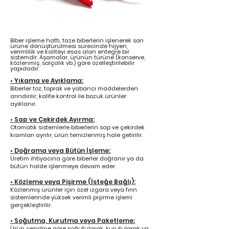
Biber işleme hattı, taze biberlerin işlenerek son
ürüne dönüştürülmesi sürecinde hijyen,
verimlilik ve kaliteyi esas alan entegre bir
sistemdir. Aşamalar, ürünün türüne (konserve,
közlenmiş, salçalık vb.) göre özelleştirilebilir
yapıdadır.
•
Yıkama ve Ayıklama:
Biberler toz, toprak ve yabancı maddelerden
arındırılır, kalite kontrol ile bozuk ürünler
ayıklanır.
•
Sap ve Çekirdek Ayırma:
Otomatik sistemlerle biberlerin sap ve çekirdek
kısımları ayrılır, ürün temizlenmiş hale getirilir.
•
Doğrama veya Bütün İşleme:
Üretim ihtiyacına göre biberler doğranır ya da
bütün halde işlenmeye devam eder.
•
Közleme veya Pişirme (İsteğe Bağlı):
Közlenmiş ürünler için özel ızgara veya fırın
sistemlerinde yüksek verimli pişirme işlemi
gerçekleştirilir.
Soğutma, Kurutma veya Paketleme:
•
Ürün çeşidine göre soğutularak, kurutularak ya