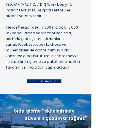
YED. PAR. İMAL. TİC. LTD. ŞTİ. kırk beş yıllık
imalat tecrübesi ile gida sektörüne
hizmet vermektedir.
Yenice/İnegöl' deki 17.000 m2 açık, 12.000
m2 kapalı alana sahip fabrikasında,
hertürlü gida İşleme çözümlerini
sunabilecek tecrübeli kadrosu ve
mühendisleri ile dondurulmuş gida,
konserve gida, kurutulmuş sebze meyve
ile taze ürün işleme ve paketleme hatları
tasarım ve imalatları yapmaktadır.
Daha Fazla Bilgi
"Gıda İşleme Teknolojisinde
Güvenilir Çözüm Ortağınız"