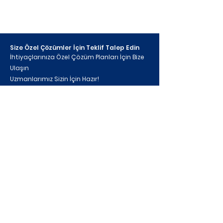
Size Özel Çözümler İçin Teklif Talep Edin
İhtiyaçlarınıza Özel Çözüm Planları İçin Bize
Ulaşın
Uzmanlarımız Sizin İçin Hazır!
İhtiyacınıza en uygun gıda işleme çözümlerini
sunuyoruz! Üretim süreçlerinizi optimize etmek,
verimliliğinizi artırmak ve en yüksek kalite standartlarını
yakalamak için bizimle iletişime geçin. Size özel
çözümlerimiz ve rekabetçi tekliflerimiz hakkında bilgi
almak için hemen teklif talep edin!
Yeniceköy, Bursa Cd. 84, 16400
İnegöl/Bursa
info@goztepemakina.com.tr
•
+90 (224) 738 13 00
•
+90 (538) 323 74 60