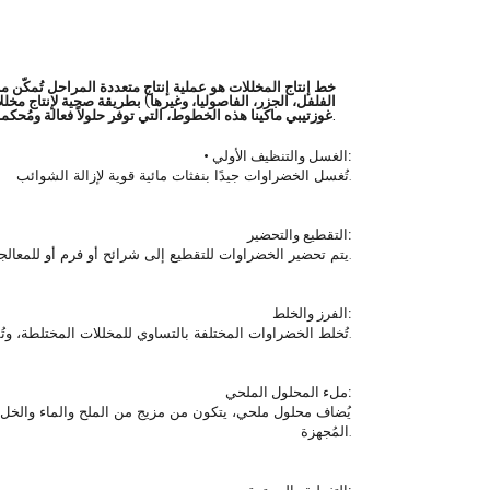
خط إنتاج المخللات هو عملية إنتاج متعددة المراحل تُمكّن 
الفلفل، الجزر، الفاصوليا، وغيرها) بطريقة صحية لإنتاج مخ
غوزتيبي ماكينا هذه الخطوط، التي توفر حلولاً فعالة ومُحكمة ومُدعمة بالأتمتة.
• الغسل والتنظيف الأولي:
تُغسل الخضراوات جيدًا بنفثات مائية قوية لإزالة الشوائب.
التقطيع والتحضير:
يتم تحضير الخضراوات للتقطيع إلى شرائح أو فرم أو للمعالجة الكاملة حسب نوع المنتج.
الفرز والخلط:
تُخلط الخضراوات المختلفة بالتساوي للمخللات المختلطة، وتُفصل حسب الحجم للمنتجات أحادية النوع.
ملء المحلول الملحي:
يُضاف محلول ملحي، يتكون من مزيج من الملح والماء والخل و
المُجهزة.