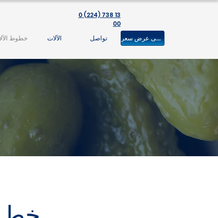
0 (224) 738 13
00
احصل على عرض سعر!
تواصل
الآلات
خطوط الآل
خط م