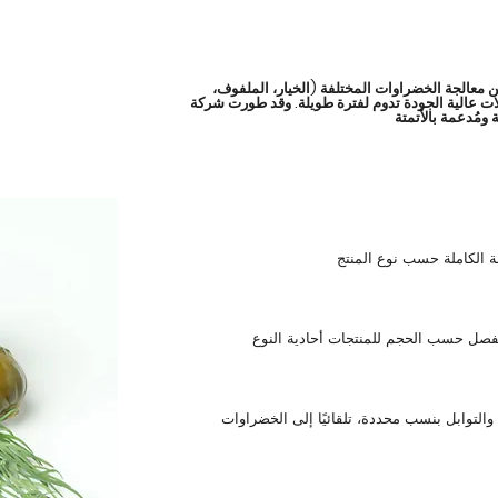
من معالجة الخضراوات المختلفة (الخيار، الملفوف،
للات عالية الجودة تدوم لفترة طويلة. وقد طورت شركة
التوابل بنسب محددة، تلقائيًا إلى الخضراوات