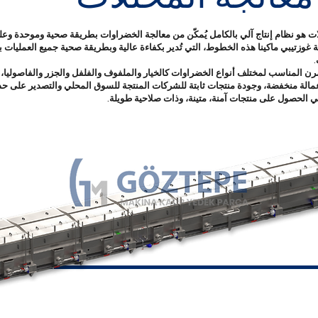
ات هو نظام إنتاج آلي بالكامل يُمكّن من معالجة الخضراوات بطريقة صحية وموحدة وعلى
وزتيبي ماكينا هذه الخطوط، التي تُدير بكفاءة عالية وبطريقة صحية جميع العمليات بد
.
رن المناسب لمختلف أنواع الخضراوات كالخيار والملفوف والفلفل والجزر والفاصوليا، 
عمالة منخفضة، وجودة منتجات ثابتة للشركات المنتجة للسوق المحلي والتصدير على حد سو
في الحصول على منتجات آمنة، متينة، وذات صلاحية طويلة.