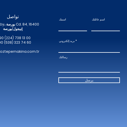
تواصل
اسم عائلتك
اسمك
Yeniceköy،
إنيجول/بورصة
90 (224) 738 13 00
بريد إلكتروني
90 (538) 323 74 60
oztepemakina.com.tr
رسالتك
يرسل