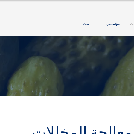
ات
مؤسسي
بيت
عالجة المخللات