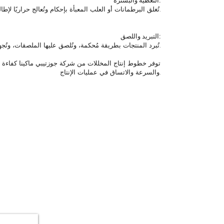
التغطية والبسترة:
تُغلق البرطمانات أو العلب المعبأة بإحكام وتُعالج حراريًا لإطالة مدة صلاحيتها.
التبريد واللصق:
تُبرد المنتجات بطريقة مُحكمة، وتُلصق عليها الملصقات، وتُجهز للشحن.
توفر خطوط إنتاج المخللات من شركة جوزتيبي ماكينا كفاءة 
والسرعة والاتساق في عمليات الإنتاج.