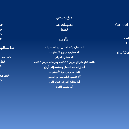
مؤسسي
خ
 بورصة Cd. 84, 16400
معلومات عنا
خط
قيمنا
خط
خط
• +
الآلات
خط
• +
خ
خط معالجة 
آلة تقطيع مكعبات من نوع الأسطوانة
info@g
آلة تقطيع من نوع الأسطوانة
خط معال
آلة تقطيع الحزام
خط إ
ماكينة قطع شرائح بعرض 6.35 مم ومربعات بعرض 9.5 مم
خ
آلة إزالة لب الفلفل وتقطيعه إلى أرباع
خ
فلفل بوبر من نوع الأسطوانة
خط معا
آلة تقطيع الطماطم ربع الحجم
خط
آلة تقطيع أطراف حبوب البن
آلة تقشير الذرة